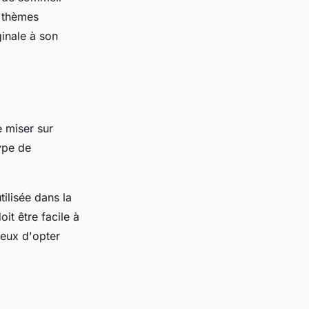
s thèmes
inale à son
e miser sur
type de
tilisée dans la
it être facile à
cieux d'opter