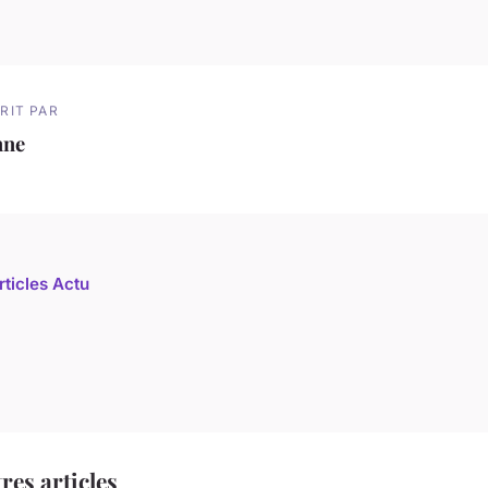
RIT PAR
nne
rticles Actu
res articles