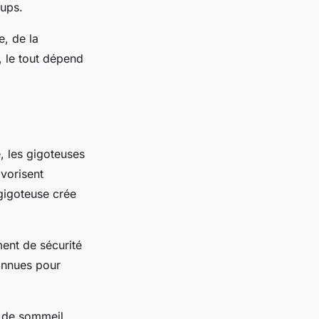
oups.
e, de la
 le tout dépend
, les gigoteuses
avorisent
 gigoteuse crée
ment de sécurité
connues pour
t de sommeil