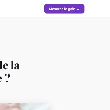
Mesurer le gain →
e la
 ?