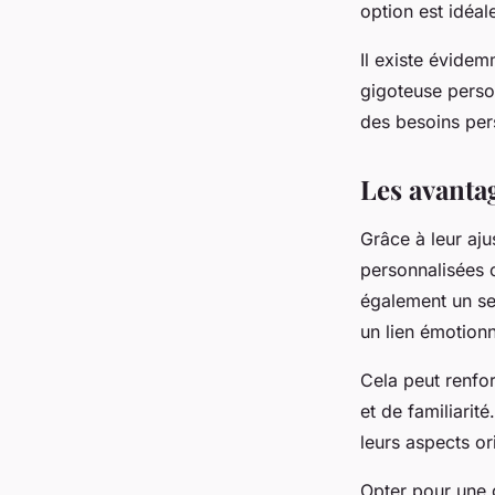
option est idéal
Il existe évidem
gigoteuse perso
des besoins per
Les avanta
Grâce à leur aju
personnalisées o
également un sen
un lien émotionn
Cela peut renfor
et de familiarit
leurs aspects o
Opter pour une 