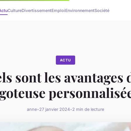
Actu
Culture
Divertissement
Emploi
Environnement
Société
ACTU
ls sont les avantages d
igoteuse personnalisée
anne
•
27 janvier 2024
•
2 min de lecture