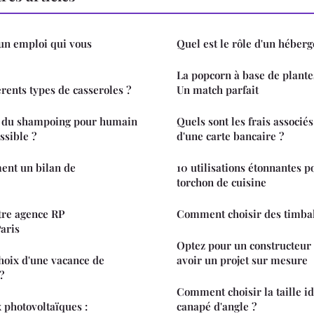
n emploi qui vous
Quel est le rôle d'un héber
La popcorn à base de plantes
érents types de casseroles ?
Un match parfait
c du shampoing pour humain
Quels sont les frais associés 
ossible ?
d'une carte bancaire ?
ment un bilan de
10 utilisations étonnantes 
torchon de cuisine
tre agence RP
Comment choisir des timbal
aris
Optez pour un constructeur
choix d'une vacance de
avoir un projet sur mesure
?
Comment choisir la taille i
 photovoltaïques :
canapé d'angle ?