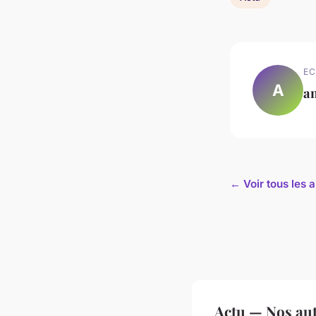
EC
A
a
← Voir tous les a
Actu — Nos aut