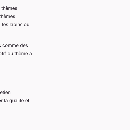
es thèmes
s thèmes
les lapins ou
ins comme des
otif ou thème a
etien
 la qualité et