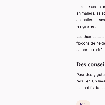
Il existe une pl
animaliers, sais
animaliers peuv
les girafes.
Les thèmes sais
flocons de neig
sa particularité.
Des conseil
Pour des gigoteu
régulier. Un lav
les motifs du ti
Actu