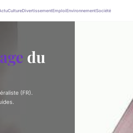
Actu
Culture
Divertissement
Emploi
Environnement
Société
age
du
raliste (FR).
uides.