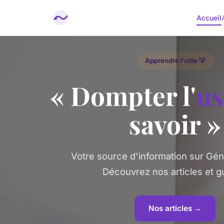
Accueil
Apprendre l'utile 💡
« Dompter l'
us
savoir »
Votre source d'information sur Géné
Découvrez nos articles et g
Nos articles →