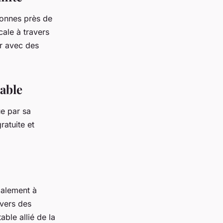
sonnes près de
cale à travers
er avec des
able
ue par sa
ratuite et
galement à
avers des
able allié de la