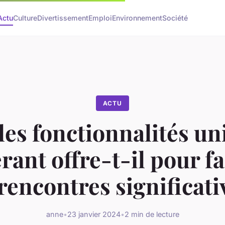
Actu
Culture
Divertissement
Emploi
Environnement
Société
ACTU
les fonctionnalités un
rant offre-t-il pour fa
rencontres significati
anne
•
23 janvier 2024
•
2 min de lecture