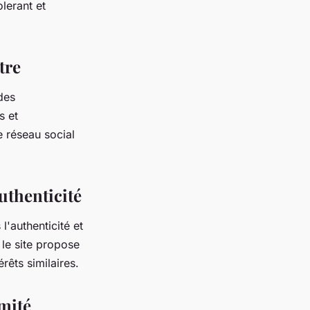
olerant et
tre
des
s et
 réseau social
uthenticité
l'authenticité et
 le site propose
rêts similaires.
imité