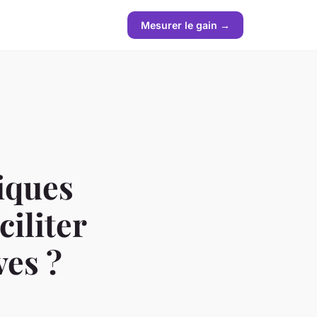
Mesurer le gain →
iques
ciliter
ves ?