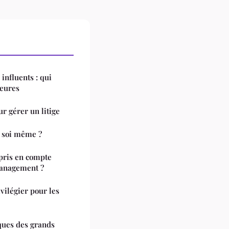
influents : qui
jeures
ur gérer un litige
 soi même ?
 pris en compte
management ?
vilégier pour les
iques des grands