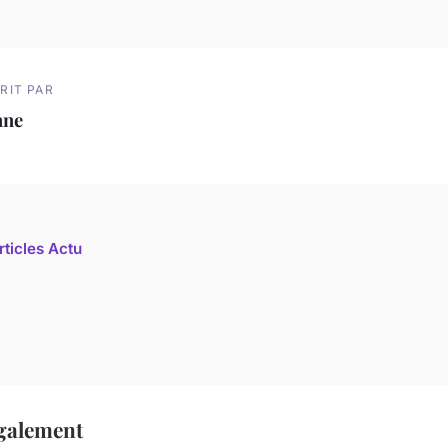
RIT PAR
nne
rticles Actu
également