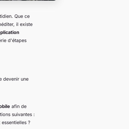
tidien. Que ce
diter, il existe
plication
série d'étapes
de devenir une
obile
afin de
tions suivantes :
 essentielles ?