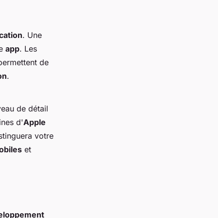
cation
. Une
ne
app
. Les
 permettent de
on
.
veau de détail
ines d'
Apple
stinguera votre
obiles
et
veloppement