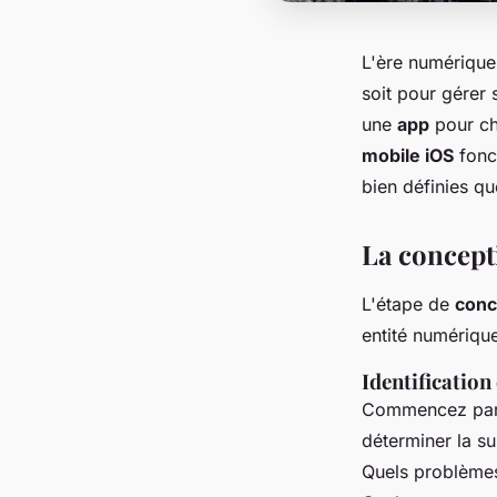
L'ère numérique 
soit pour gérer 
une
app
pour ch
mobile iOS
fonct
bien définies qu
La concept
L'étape de
conc
entité numériqu
Identification
Commencez par d
déterminer la s
Quels problèm