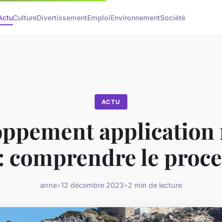
Actu
Culture
Divertissement
Emploi
Environnement
Société
ACTU
ppement application
: comprendre le proc
anne
•
12 décembre 2023
•
2 min de lecture