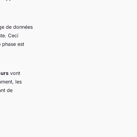
kage de données
te. Ceci
e phase est
eurs
vont
mment, les
ant de