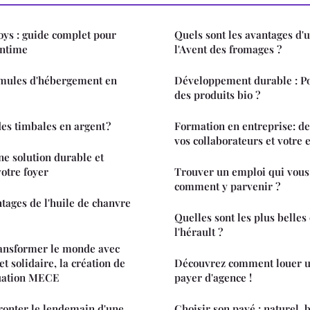
ys : guide complet pour
Quels sont les avantages d'
intime
l'Avent des fromages ?
ormules d'hébergement en
Développement durable : Po
des produits bio ?
s timbales en argent ?
Formation en entreprise: de
vos collaborateurs et votre 
ne solution durable et
otre foyer
Trouver un emploi qui vous 
comment y parvenir ?
ntages de l'huile de chanvre
Quelles sont les plus belles
l'hérault ?
transformer le monde avec
et solidaire, la création de
Découvrez comment louer u
luation MECE
payer d'agence !
fronter le lendemain d'une
Choisir son pavé : naturel, 