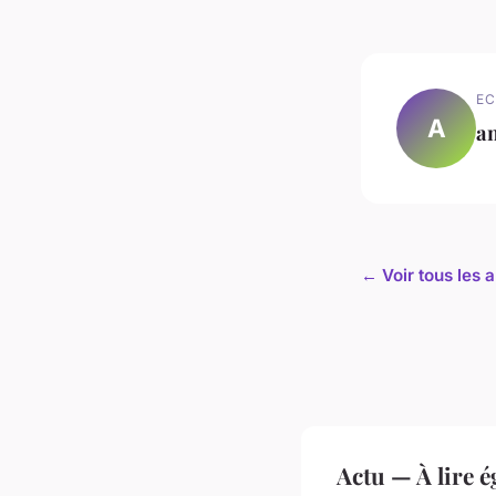
EC
A
a
← Voir tous les a
Actu — À lire 