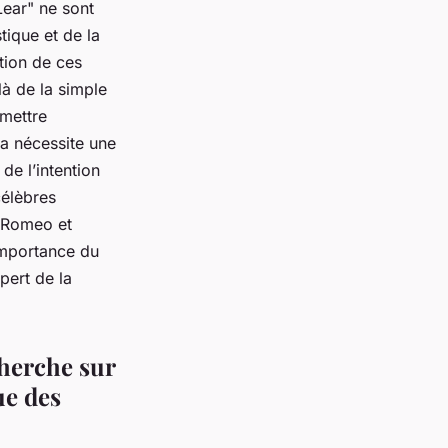
Lear" ne sont
tique et de la
tion de ces
là de la simple
smettre
la nécessite une
e l’intention
célèbres
 Romeo et
’importance du
xpert de la
cherche sur
ue des