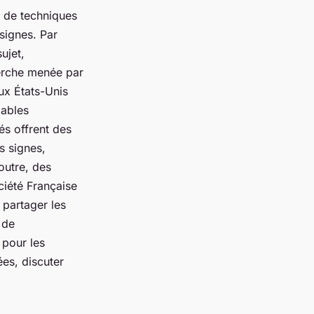
t de techniques
signes. Par
ujet,
herche menée par
ux États-Unis
pables
és offrent des
s signes,
outre, des
ciété Française
 partager les
 de
 pour les
ées, discuter