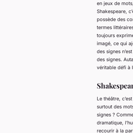
en jeux de mots
Shakespeare, c’e
possède des con
termes littérair
toujours exprim
imagé, ce qui a
des signes n’es
des signes. Auta
véritable défi à l
Shakespeare
Le théâtre, c’es
surtout des mot
signes ? Comment
dramatique, l’h
recourir à la pa