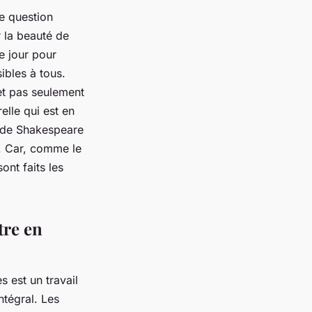
e question
r la beauté de
e jour pour
ibles à tous.
et pas seulement
elle qui est en
s de Shakespeare
on. Car, comme le
ont faits les
tre en
 est un travail
ntégral. Les