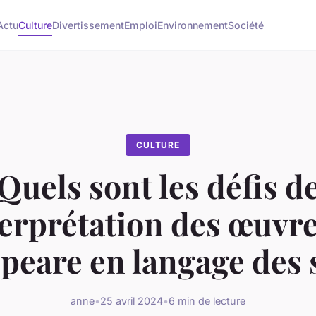
Actu
Culture
Divertissement
Emploi
Environnement
Société
CULTURE
Quels sont les défis d
terprétation des œuvr
peare en langage des 
anne
•
25 avril 2024
•
6 min de lecture