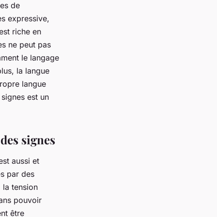
ces de
ès expressive,
est riche en
es ne peut pas
mment le langage
lus, la langue
propre langue
 signes est un
 des signes
st aussi et
és par des
 la tension
ans pouvoir
nt être