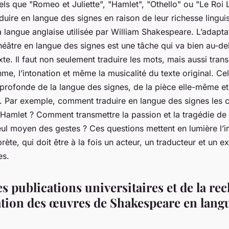
ls que "Romeo et Juliette", "Hamlet", "Othello" ou "Le Roi 
aduire en langue des signes en raison de leur richesse linguis
 langue anglaise utilisée par William Shakespeare. L’adapta
héâtre en langue des signes est une tâche qui va bien au-de
xte. Il faut non seulement traduire les mots, mais aussi tran
thme, l’intonation et même la musicalité du texte original. Ce
rofonde de la langue des signes, de la pièce elle-même et d
 Par exemple, comment traduire en langue des signes les 
amlet ? Comment transmettre la passion et la tragédie de
seul moyen des gestes ? Ces questions mettent en lumière l
rprète, qui doit être à la fois un acteur, un traducteur et un e
es.
s publications universitaires et de la re
tation des œuvres de Shakespeare en lang