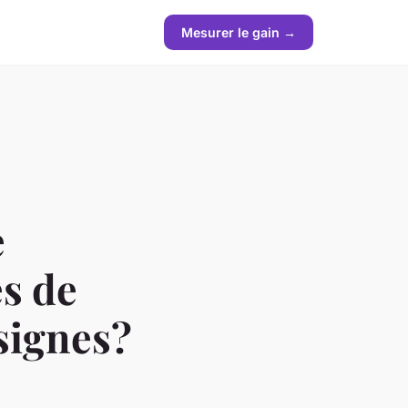
Mesurer le gain →
e
es de
signes?