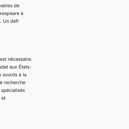
apables de
akespeare à
. Un défi
 est nécessaire.
det aux États-
 sourds à la
de recherche
 spécialisés
 et