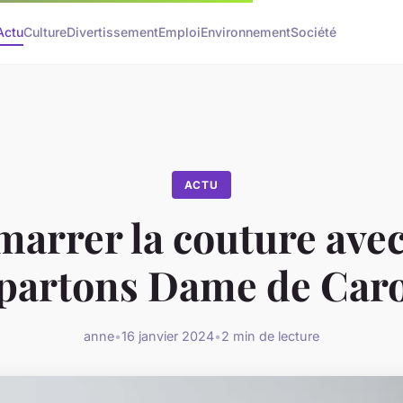
Actu
Culture
Divertissement
Emploi
Environnement
Société
ACTU
arrer la couture avec
partons Dame de Car
anne
•
16 janvier 2024
•
2 min de lecture