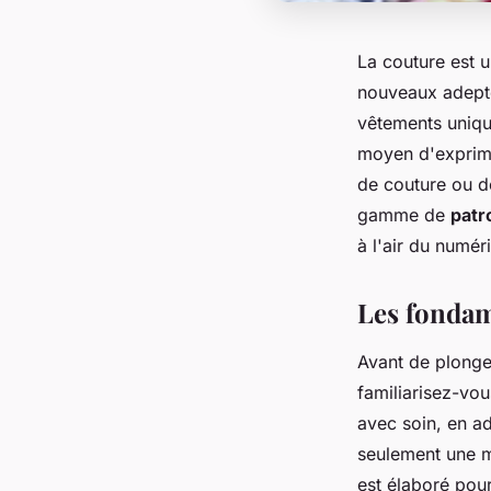
La couture est u
nouveaux adeptes
vêtements uniqu
moyen d'exprime
de couture ou dé
gamme de
patr
à l'air du numér
Les fondam
Avant de plonger
familiarisez-vo
avec soin, en a
seulement une m
est élaboré pou