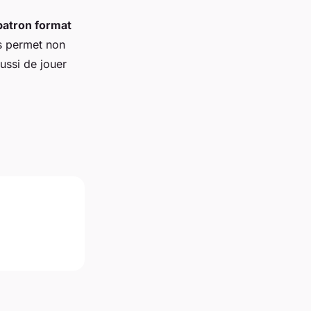
patron format
s permet non
aussi de jouer