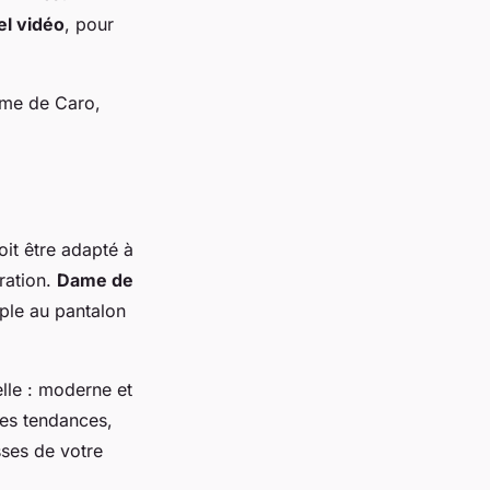
el vidéo
, pour
ame de Caro,
doit être adapté à
ration.
Dame de
ple au pantalon
lle : moderne et
les tendances,
sses de votre