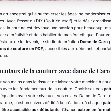
n art ancestral qui a su traverser les âges, se moderniser et 
. Avec l’essor du DIY (Do It Yourself) et le désir grandiss
es, la couture est devenue une passion pour beaucoup, mai
r sa créativité et de s'habiller de manière éthique. Pour v
sireux de le devenir, le studio de création
Dame de Caro
p
ons de couture en PDF
, accessibles aux débutants et parf
ique.
entaux de la couture avec dame de Caro
 vos mains dans le tissu et de laisser votre machine à coud
us avec les fondamentaux de la couture. Choisissez vos
pat
déquation avec votre niveau et vos envies. Dame de Caro, c
arque, c'est un univers dédié à la création, où chaque
pat
r être
accessible aux débutants
. Chaque
patron en format