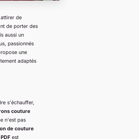
attirer de
ant de porter des
s aussi un
ous, passionnés
ropose une
aitement adaptés
re s'échauffer,
rons couture
e n'est pas
ron de couture
 PDF
est