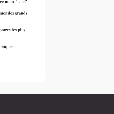
re moto-école ?
iques des grands
ontres les plus
taïques :
t