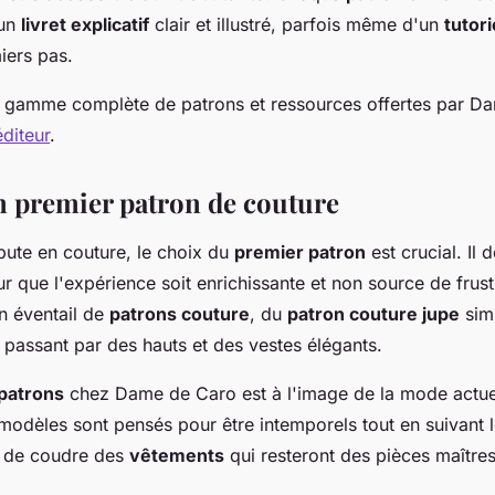
'un
livret explicatif
clair et illustré, parfois même d'un
tutori
iers pas.
a gamme complète de patrons et ressources offertes par D
éditeur
.
n premier patron de couture
bute en couture, le choix du
premier patron
est crucial. Il 
r que l'expérience soit enrichissante et non source de frust
 éventail de
patrons couture
, du
patron couture jupe
sim
 passant par des hauts et des vestes élégants.
patrons
chez Dame de Caro est à l'image de la mode actue
 modèles sont pensés pour être intemporels tout en suivant 
i de coudre des
vêtements
qui resteront des pièces maître