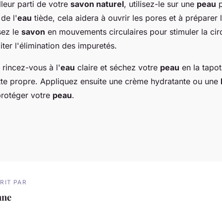
lleur parti de votre
savon naturel
, utilisez-le sur une
peau
p
de l'
eau
tiède, cela aidera à ouvrir les pores et à préparer 
sez le
savon
en mouvements circulaires pour stimuler la cir
iter l'élimination des impuretés.
 rincez-vous à l'
eau
claire et séchez votre
peau
en la tapo
tte propre. Appliquez ensuite une crème hydratante ou une
protéger votre
peau
.
RIT PAR
nne