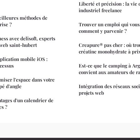
Liberté et précision : la vie
industriel freelance
eilleures méthodes de
rise ?
Trouver un emploi qui vous 
comment y parvenir ?
ess avec delisoft, experts
 web saint-hubert
Creapure® pas cher : où tro
créatine monohydrate à prix
lication mobile iOS :
cessus
Est-ce que le camping à Ar
convient aux amateurs de r
imiser l'espace dans votre
pé d'angle
Intégration des réseaux soc
projets web
ntages d'un calendrier de
es ?