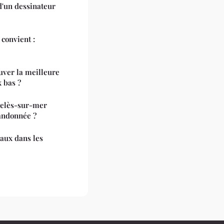
 d'un dessinateur
convient :
uver la meilleure
 bas ?
gelès-sur-mer
andonnée ?
iaux dans les