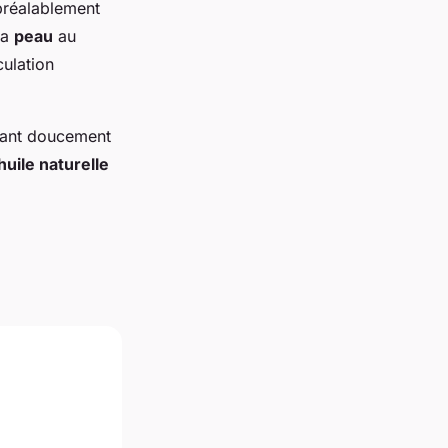
réalablement
la
peau
au
culation
tant doucement
huile naturelle