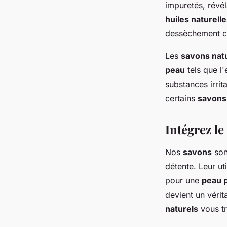
impuretés, révél
huiles naturell
dessèchement c
Les
savons nat
peau
tels que l
substances irrit
certains
savons
Intégrez le
Nos
savons
son
détente. Leur uti
pour une
peau p
devient un vérit
naturels
vous tr