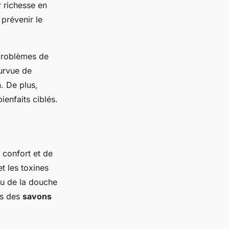
r richesse en
 prévenir le
problèmes de
ourvue de
n. De plus,
ienfaits ciblés.
 confort et de
et les toxines
ou de la douche
ats des
savons